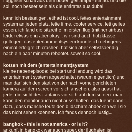
fluggesellschaft aus dem boden gestampft - etihad. und die
soll noch besser sein als die emirates aus dubai.
kann ich bestaetigen. etihad ist cool. fettes entertainment
system an jeden platz. fette filme. cooler service. fett geiles
essen. ich fand die sitzreihe im ersten flug (mit ner airbus)
leider etwas eng aber okay... wir sind auch holzklasse
geflogen. das entertainmentsystem konnte ich uebrigens
einmal erfolgreich crashen. hat sich aber selbstsaendig
nach ein paar minuten rebootet. soweit so cool.
kotzen mit dem (entertainment)system
kleine nebenepisode: bei start und landung wird das
entertainment system abgeschaltet (warum eigentlich) und
man darf sich den start von der nach vorne gerichteten
kamera auf dem screen vor sich ansehen. also quasi hat
jeder die sicht des captains vor sich auf dem screen. man
kann den monitor auch nicht ausschalten. das fuehrt dann
dazu, dass manche leute den bildschirm abdecken weil sie
das nicht sehen koennen. ich fands dennoch lustig...
bangkok - this is not america - or is it?
ankunft in bangkok war auch super. der flughafen ist