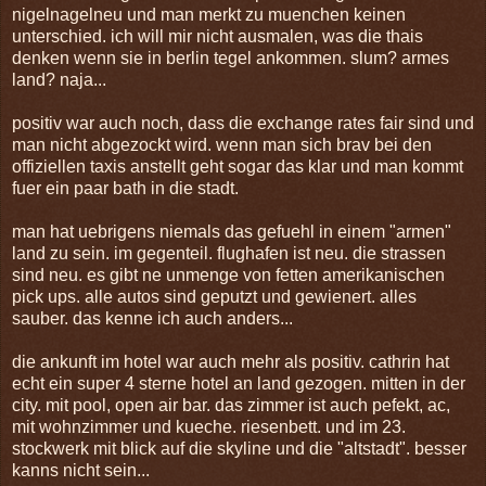
nigelnagelneu und man merkt zu muenchen keinen
unterschied. ich will mir nicht ausmalen, was die thais
denken wenn sie in berlin tegel ankommen. slum? armes
land? naja...
positiv war auch noch, dass die exchange rates fair sind und
man nicht abgezockt wird. wenn man sich brav bei den
offiziellen taxis anstellt geht sogar das klar und man kommt
fuer ein paar bath in die stadt.
man hat uebrigens niemals das gefuehl in einem "armen"
land zu sein. im gegenteil. flughafen ist neu. die strassen
sind neu. es gibt ne unmenge von fetten amerikanischen
pick ups. alle autos sind geputzt und gewienert. alles
sauber. das kenne ich auch anders...
die ankunft im hotel war auch mehr als positiv. cathrin hat
echt ein super 4 sterne hotel an land gezogen. mitten in der
city. mit pool, open air bar. das zimmer ist auch pefekt, ac,
mit wohnzimmer und kueche. riesenbett. und im 23.
stockwerk mit blick auf die skyline und die "altstadt". besser
kanns nicht sein...